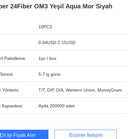
ber 24Fiber OM3 Yeşil Aqua Mor Siyah
10PCS
0.04USD-2.15USD
rt Paketleme:
1pc / box
Süresi:
5-7 iş günü
 Yöntemi:
T/T, D/P, D/A, Western Union, MoneyGram
 Kapasitesi:
Ayda 200000 adet
En İyi Fiyatı Alın
Bizimle İletişim