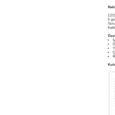
Nakl
12/2
5 gü
Soru
Kali
Özel
İ
D
Y
Ç
R
Kut