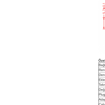
Özel
Bağl
Ren
Den
Ekl
Tek
Değ
Plu
Ada
Çalı