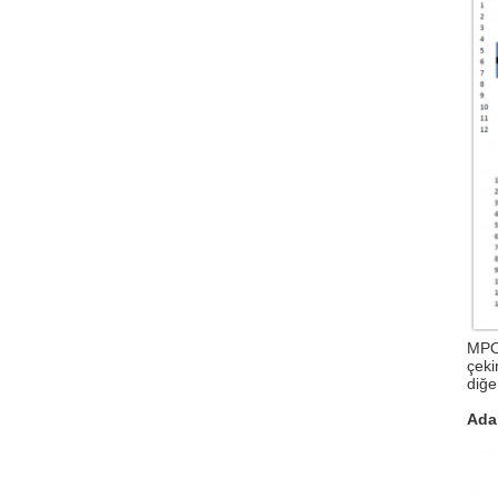
MPO 
çeki
diğe
Ada