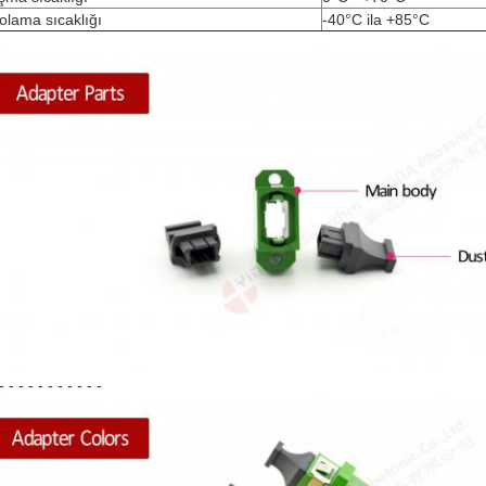
lama sıcaklığı
-40°C ila +85°C
- - - - - - - - - - -