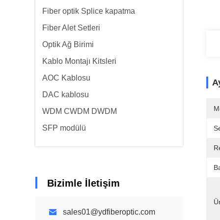
Fiber optik Splice kapatma
Fiber Alet Setleri
Optik Ağ Birimi
Kablo Montajı Kitsleri
AOC Kablosu
Ay
DAC kablosu
M
WDM CWDM DWDM
SFP modülü
Se
R
Ba
Bizimle İletişim
Ü
sales01@ydfiberoptic.com