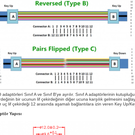
adaptörleri Sınıf A ve Sınıf B'ye ayrılır. Sınıf A adaptörlerinin kutupluğ
rdeğinin bir ucunun lif çekirdeğinin diğer ucuna karşılık gelmesini sağlaya
r uç lif çekirdeği 12 arasında aşamalı bağlantılara izin veren Key Up/Ke
ptör Yapısı