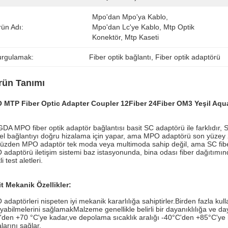
Mpo'dan Mpo'ya Kablo, 
rün Adı:
Mpo'dan Lc'ye Kablo, Mtp Optik 
Konektör, Mtp Kaseti
urgulamak:
Fiber optik bağlantı
, 
Fiber optik adaptörü
rün Tanımı
 MTP Fiber Optic Adapter Coupler 12Fiber 24Fiber OM3 Yeşil Aqu
DA MPO fiber optik adaptör bağlantısı basit SC adaptörü ile farklıdır, S
l bağlantıyı doğru hizalama için yapar, ama MPO adaptörü son yüzey 2
üzden MPO adaptör tek moda veya multimoda sahip değil, ama SC fibe
adaptörü iletişim sistemi baz istasyonunda, bina odası fiber dağıtımı
li test aletleri.
t Mekanik Özellikler:
adaptörleri nispeten iyi mekanik kararlılığa sahiptirler.Birden fazla 
yabilmelerini sağlamakMalzeme genellikle belirli bir dayanıklılığa ve day
'den +70 °C'ye kadar,ve depolama sıcaklık aralığı -40°C'den +85°C'ye 
larını sağlar.