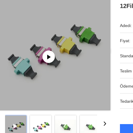
12Fi
Adedi:
Fiyat:
Standa
Teslim 
Ödeme
Tedarik