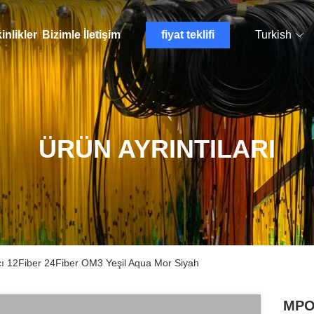
inlikler
Bizimle İletişim
fiyat teklifi
Turkish
ÜRÜN AYRINTILARI
ı 12Fiber 24Fiber OM3 Yeşil Aqua Mor Siyah
MPO 