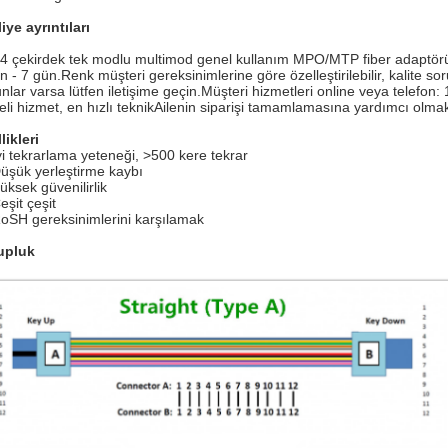
iye ayrıntıları
4 çekirdek tek modlu multimod genel kullanım MPO/MTP fiber adaptörü ü
n - 7 gün.
Renk müşteri gereksinimlerine göre özelleştirilebilir, kalite s
nlar varsa lütfen iletişime geçin.
Müşteri hizmetleri online veya telefon
teli hizmet, en hızlı teknik
Ailenin siparişi tamamlamasına yardımcı olmak
likleri
yi tekrarlama yeteneği, >500 kere tekrar
üşük yerleştirme kaybı
üksek güvenilirlik
eşit çeşit
oSH gereksinimlerini karşılamak
upluk