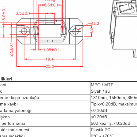
likleri
antı
MPO / MTP
k
Siyah / su
eme dalga uzunluğu
1310nm, 1550nm, 850
eme kaybı
Tipik<0.20dB, maksim
rarlama yeteneği
≤0.10dB
işken
≤0.20dB
g performansı
500 kez fiş, <0.20dB
ptör malzemesi
Plastik PC
şma sıcaklığı
0°C - +70°C