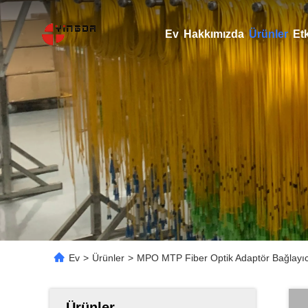
Ev
Hakkımızda
Ürünler
Etk
Ev
>
Ürünler
>
MPO MTP Fiber Optik Adaptör Bağlayıc
Ürünler