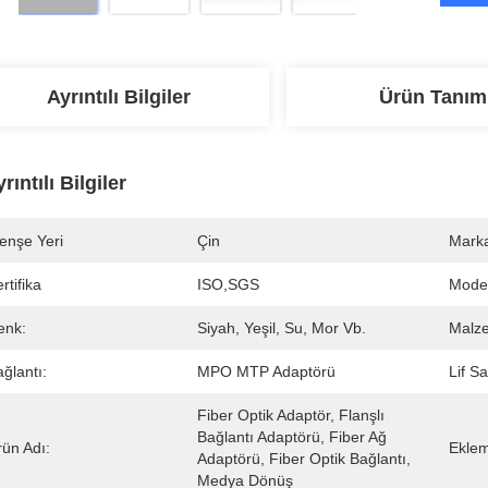
Ayrıntılı Bilgiler
Ürün Tanım
rıntılı Bilgiler
enşe Yeri
Çin
Marka
rtifika
ISO,SGS
Mode
enk:
Siyah, Yeşil, Su, Mor Vb.
Malz
ğlantı:
MPO MTP Adaptörü
Lif Sa
Fiber Optik Adaptör, Flanşlı 
Bağlantı Adaptörü, Fiber Ağ 
rün Adı:
Eklem
Adaptörü, Fiber Optik Bağlantı, 
Medya Dönüş