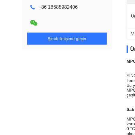
+86 18688982406
Ü
V
Şimdi iletişime geçin
Ü
MPO
YING
Teme
Bu y
MPO 
çeşit
Sabi
MPO 
koru
0 °C
olma