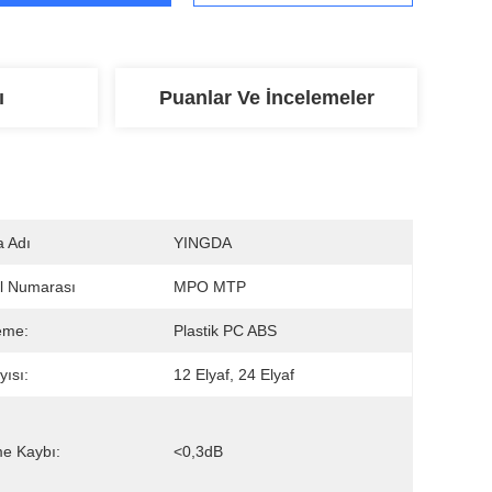
ı
Puanlar Ve İncelemeler
 Adı
YINGDA
l Numarası
MPO MTP
eme:
Plastik PC ABS
yısı:
12 Elyaf, 24 Elyaf
e Kaybı:
<0,3dB