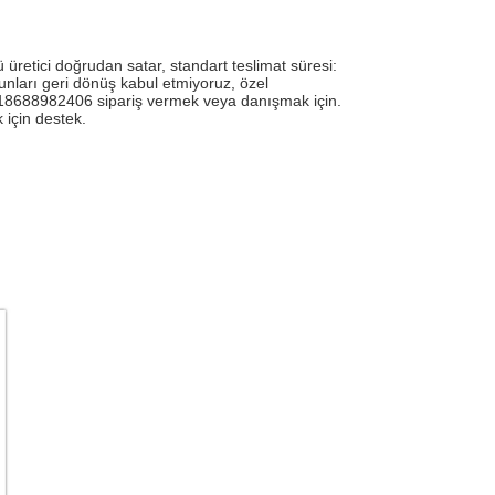
retici doğrudan satar, standart teslimat süresi:
orunları geri dönüş kabul etmiyoruz, özel
: 18688982406 sipariş vermek veya danışmak için.
 için destek.