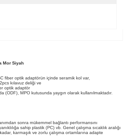
a Mor Siyah
C fiber optik adaptörün içinde seramik kol var,
pcs kılavuz deliği ve
r optik adaptör
nda (ODF), MPO kutusunda yaygın olarak kullanılmaktadır.
kullanımdan sonra mükemmel bağlantı performansını
anıklılığa sahip plastik (PC) vb. Genel çalışma sıcaklık aralığı
kadar, karmaşık ve zorlu çalışma ortamlarına adapte