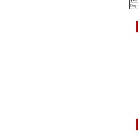
Depo
- - - 