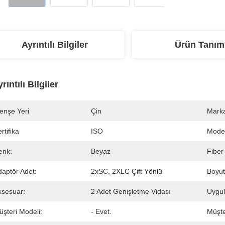
Ayrıntılı Bilgiler
Ürün Tanım
rıntılı Bilgiler
enşe Yeri
Çin
Marka
rtifika
ISO
Mode
enk:
Beyaz
Fiber
daptör Adet:
2xSC, 2XLC Çift Yönlü
Boyut
ksesuar:
2 Adet Genişletme Vidası
Uygu
şteri Modeli:
- Evet.
Müşte