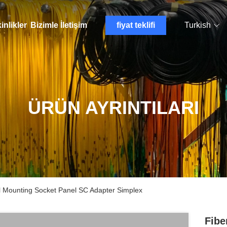
inlikler
Bizimle İletişim
fiyat teklifi
Turkish
ÜRÜN AYRINTILARI
l Mounting Socket Panel SC Adapter Simplex
Fibe