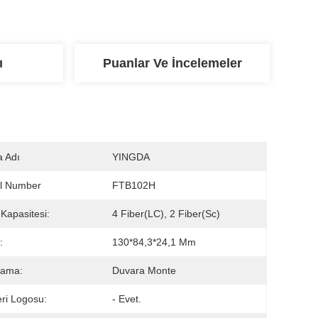
ı
Puanlar Ve İncelemeler
 Adı
YINGDA
l Number
FTB102H
 Kapasitesi:
4 Fiber(LC), 2 Fiber(sc)
:
130*84,3*24,1 Mm
lama:
Duvara Monte
ri Logosu:
- Evet.