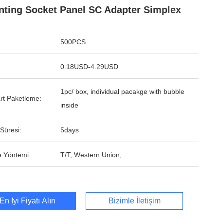
ting Socket Panel SC Adapter Simplex
500PCS
0.18USD-4.29USD
1pc/ box, individual pacakge with bubble
rt Paketleme:
inside
Süresi:
5days
 Yöntemi:
T/T, Western Union,
En İyi Fiyatı Alın
Bizimle İletişim