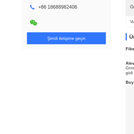
+86 18688982406
Ö
V
Ü
Şimdi iletişime geçin
Fib
Alev
Grma
gizli
Boyu