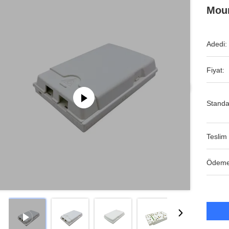
Moun
Adedi:
Fiyat:
Standa
Teslim 
Ödeme