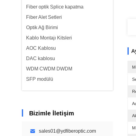
Fiber optik Splice kapatma
Fiber Alet Setleri
Optik Ağ Birimi
Kablo Montajı Kitsleri
AOC Kablosu
Ay
DAC kablosu
M
WDM CWDM DWDM
SFP modülü
Se
R
A
Bizimle İletişim
A
Mü
sales01@ydfiberoptic.com