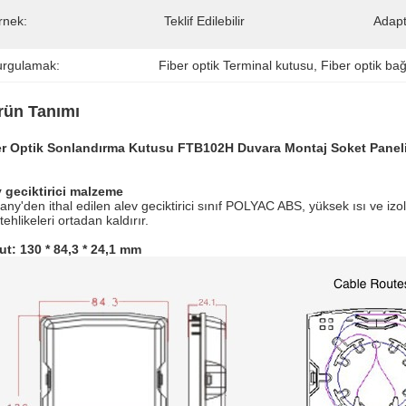
rnek:
Teklif Edilebilir
Adaptö
urgulamak:
Fiber optik Terminal kutusu
, 
Fiber optik bağ
rün Tanımı
er Optik Sonlandırma Kutusu FTB102H Duvara Montaj Soket Panel
 geciktirici malzeme
ny'den ithal edilen alev geciktirici sınıf POLYAC ABS, yüksek ısı ve izo
 tehlikeleri ortadan kaldırır.
t: 130 * 84,3 * 24,1 mm