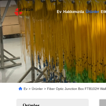
Ev
Hakkımızda
Ürünler
Etk
Ev
>
Ürünler
>
Fiber Optic Junction Box FTB102H Wal
Ürünler