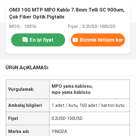
OM3 10G MTP MPO Kablo 7.8mm Telli SC 900um,
Çok Fiber Optik Pigtails
MOQ：100'lü
Fiyat：0.2USD-100USD
En iyi fiyat
Bizimle iletişim kur
ÜRüN AçıKLAMASı
MPO yama kablosu
,
Vurgulamak:
mpo yama kablosu
Ambalaj bilgileri
1 adet / kutu, 160 adet / karton kutu
Fiyat
0.2USD-100USD
Marka adı
YINGDA