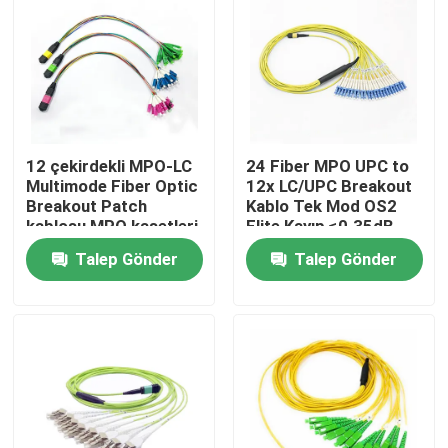
12 çekirdekli MPO-LC
24 Fiber MPO UPC to
Multimode Fiber Optic
12x LC/UPC Breakout
Breakout Patch
Kablo Tek Mod OS2
kablosu MPO kasetleri
Elite Kayıp ≤0.35dB
ve modüler kablolar
Tip B LSZH 3.0mm
Talep Gönder
Talep Gönder
için 0.9mm
Ev
Ürünler
Hakkımızda