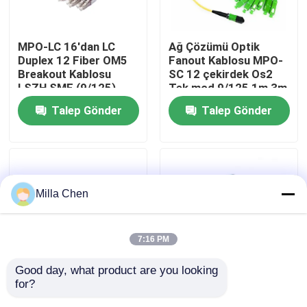
Fabrika turu
MPO-LC 16'dan LC
Ağ Çözümü Optik
Duplex 12 Fiber OM5
Fanout Kablosu MPO-
Breakout Kablosu
SC 12 çekirdek Os2
Kalite kontrol
LSZH SMF (9/125)
Tek mod 9/125 1m 3m
400G 800G Ağı
5m Tip A MPO
Talep Gönder
Talep Gönder
Breakout Fiber Patch
Bize Ulaşın
Cord
Haberler
Milla Chen
Vakalar
7:16 PM
Bir teklif isteği
Good day, what product are you looking 
for?
MPO-SC 16Fiber
MPO MTP OM3 FTTH
fiber optik sonlandırma kutusu
Breakout Fanout
Breakout Kablo 12F