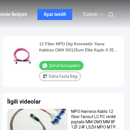
zimle İletişim
fiyat teklifi
Turkish
12 Fiber MPO Dişi Konnektör Yama
Kablosu OM4 50/125um Elite Kaybı 0.35dB
Mor Polarite A
Şimdi Konuşalım.
Daha Fazla Bilgi
İlgili videolar
MPO Harness Kablo 12
fiber fanout LC PC renkli
pigtails MM OM3 MM 8F
12F 24F LSZH MPO MTP