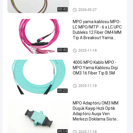
Fiber Optic Patch Cord
MTP MPO Kablosu
00:42
2026-05-27
MPO yama kablosu MPO-
LC MPO/MTP - 6 x LC UPC
Dubleks 12 Fiber OM4 MM
Tip A Breakout Yama
Kablosu 5 metre 10
metre
MTP MPO Kablosu
00:42
2025-11-18
400G MPO Kablo MPO -
MPO Yama Kablosu Dişi
OM3 16 Fiber Tip B 5M
MTP MPO Kablosu
2025-11-18
00:22
MPO Adaptörü OM3 MM
Düşük Kayıp Hızlı Optik
Adaptörü Auqa Veri
Merkezi Doklama Sistemi
için
MTP MPO Kablosu
00:14
2025-11-18