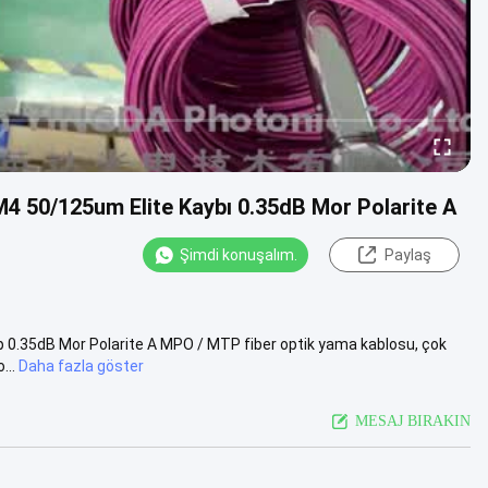
4 50/125um Elite Kaybı 0.35dB Mor Polarite A
Şimdi konuşalım.
Paylaş
 0.35dB Mor Polarite A MPO / MTP fiber optik yama kablosu, çok
...
Daha fazla göster
MESAJ BIRAKIN