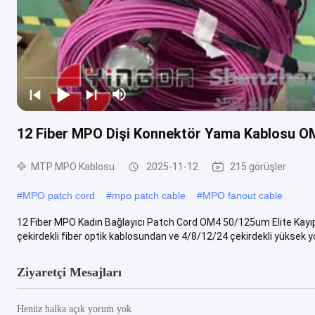
12 Fiber MPO Dişi Konnektör Yama Kablosu OM
MTP MPO Kablosu
2025-11-12
215 görüşler
#
MPO patch cord
#
mpo patch cable
#
MPO fanout cable
12 Fiber MPO Kadın Bağlayıcı Patch Cord OM4 50/125um Elite Kayıp
çekirdekli fiber optik kablosundan ve 4/8/12/24 çekirdekli yüksek yo
Ziyaretçi Mesajları
Henüz halka açık yorum yok