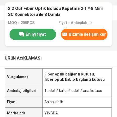
2 2 Out Fiber Optik Bölücü Kapatma 2 1 * 8 Mini
SC Konnektörü ile 8 Damla
MOQ：200PCS
Fiyat：Anlaşılabilir
En iyi fiyat
Bizimle iletişim kur
ÜRüN AçıKLAMASı
Fiber optik bağlantı kutusu
,
Vurgulamak:
fiber optik kablo bağlantı kutusu
Ambalaj bilgileri
1 adet / kutu, 6 adet / ana kutusu
Fiyat
Anlaşılabilir
Marka adı
YINGDA