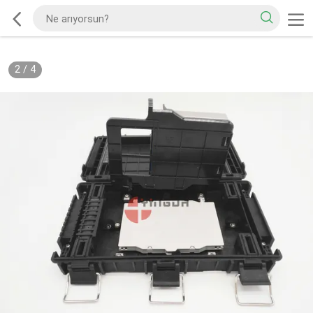
2
/
4