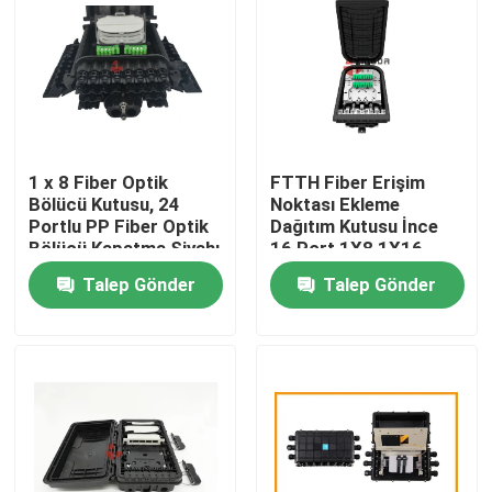
1 x 8 Fiber Optik
FTTH Fiber Erişim
Bölücü Kutusu, 24
Noktası Ekleme
Portlu PP Fiber Optik
Dağıtım Kutusu İnce
Bölücü Kapatma Siyahı
16 Port 1X8 1X16
Splitter Için
Talep Gönder
Talep Gönder
Ev
Ürünler
Hakkımızda