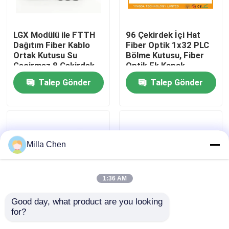
Fabrika turu
LGX Modülü ile FTTH
96 Çekirdek İçi Hat
Dağıtım Fiber Kablo
Fiber Optik 1x32 PLC
Ortak Kutusu Su
Bölme Kutusu, Fiber
Kalite kontrol
Geçirmez 8 Çekirdek
Optik Ek Kapak
Talep Gönder
Talep Gönder
Bize Ulaşın
Haberler
Milla Chen
Vakalar
1:36 AM
Bir teklif isteği
Good day, what product are you looking 
for?
PON FTTH Splitter
Satır içi Fiber kablo
fiber optik sonlandırma kutusu
Fiber Optik Muhafaza
bağlantı kutusu IP65