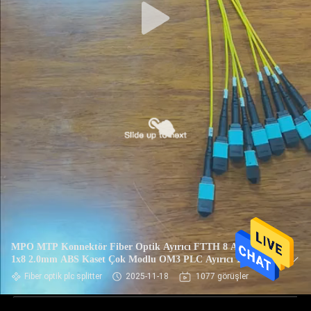
MPO MTP Konnektör Fiber Optik Ayırıcı FTTH 8 ADET
1x8 2.0mm ABS Kaset Çok Modlu OM3 PLC Ayırıcı 1M
Fiber optik plc splitter
2025-11-18
1077 görüşler